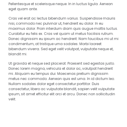
Pellentesque et scelerisque neque. In in luctus ligula. Aenean
eget quam ante.
Cras vel erat ac lectus bibendum varius. Suspendisse mauris
nisi, commodo nec pulvinar ut, hendrerit eu dolor. In eu
maximus dolor. Proin interdum diam quis augue mattis luctus.
Curabitur eu felis ex. Cras vel quam ut metus facilisis rutrum.
Donec dignissim eu ipsum ac hendrerit. Nam faucibus mi ut mi
condimentum, at tristique urna sodales. Morbi laoreet
bibendum viverra. Sed eget velit volutpat, vulputate neque et,
blandit mi.
Ut gravida et neque sed placerat. Praesent sed egestas justo.
Donec lorem magna, vehicula et dolor ac, volutpat hendrerit
mi. Aliquam eu tempus dui. Maecenas pretium dignissim
metus nec commodo. Aenean quis est urna. In id dictum leo.
Nullam sodales dolor eget consectetur porttitor. Duis
consectetur, libero ac vulputate blandit, sapien velit vulputate
ipsum, sit amet efficitur elit orci et arcu. Donec non sollicitudin
velit.