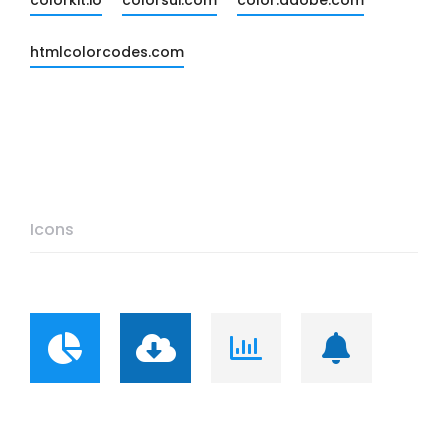
colorkit.io
colorsui.com
color.adobe.com
htmlcolorcodes.com
Icons